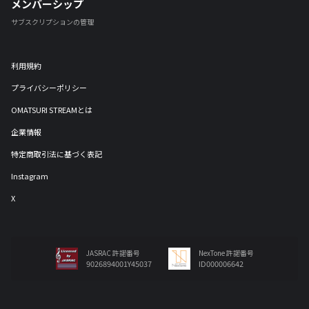
メンバーシップ
サブスクリプションの管理
利用規約
プライバシーポリシー
OMATSURI STREAMとは
企業情報
特定商取引法に基づく表記
Instagram
X
JASRAC 許諾番号
NexTone 許諾番号
9026894001Y45037
ID000006642