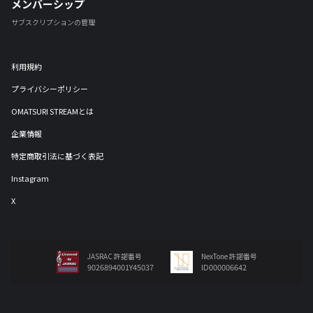
メンバーシップ
サブスクリプションの管理
利用規約
プライバシーポリシー
OMATSURI STREAMとは
企業情報
特定商取引法に基づく表記
Instagram
X
JASRAC 許諾番号
NexTone 許諾番号
9026894001Y45037
ID000006642