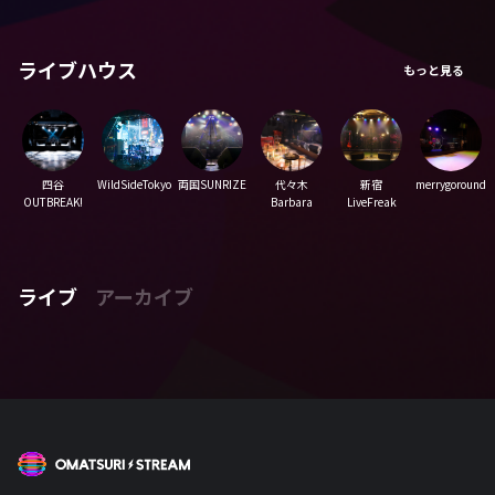
ライブハウス
四谷
WildSideTokyo
両国SUNRIZE
代々木
新宿
merrygoround
OUTBREAK!
Barbara
LiveFreak
ライブ
アーカイブ
OMATSURI STREAM