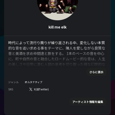
kill me elk
時代によって流行り廃りが繰り返される中、変化しない本質
的な音を追い求める事をテーマに、隣人を愛しながら良質な
音と美酒を求め仲間達と旅をする。 1本のベースの音を中心
に、町や自然の音と融合したロードムービー的な音は、人生
の美しさや日常に潜む人間の思考を切り取った様な幻想的な
世界を創り上げている。 美しい生演奏があれば、町が幸せに
さらに表示
なると信じ 年間133本以上バンド形式で演奏をしている。
ジャンル
オルタナティブ
SNS
X(旧Twitter)
アーティスト情報を編集