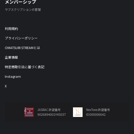
メンバーシップ
サブスクリプションの管理
利用規約
プライバシーポリシー
OMATSURI STREAMとは
企業情報
特定商取引法に基づく表記
Instagram
X
JASRAC 許諾番号
NexTone 許諾番号
9026894001Y45037
ID000006642