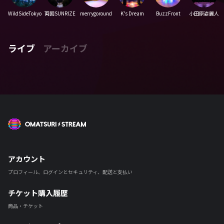
WildSideTokyo
両国SUNRIZE
merrygoround
K’s Dream
BuzzFront
小田原姿麗人
ライブ
アーカイブ
OMATSURI STREAM
アカウント
プロフィール、ログインとセキュリティ、配送と支払い
チケット購入履歴
商品・チケット