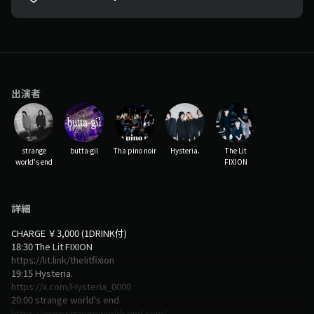
出演者
strange
butta-gil
Tha pino noir
Hysteria.
The Lit
world's end
FIXION
詳細
CHARGE ￥3,000 (1DRINK付)
18:30 The Lit FIXION
https://lit.link/thelitfixion
19:15 Hysteria.
https://x.com/Hysteria_0000
20:00 strange world's end
https://www.strangeworldsend.com/