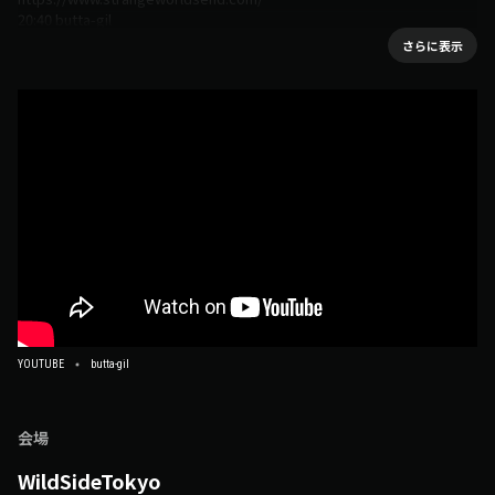
20:40 butta-gil
https://www.youtube.com/channel/UCFkwQXcIVntcYwdDPu1Sqpg
さらに表示
21:25 Tha pino noir
https://alnilamrecords.wixsite.com/home/tha-pino-noir-1
YOUTUBE
butta-gil
会場
WildSideTokyo