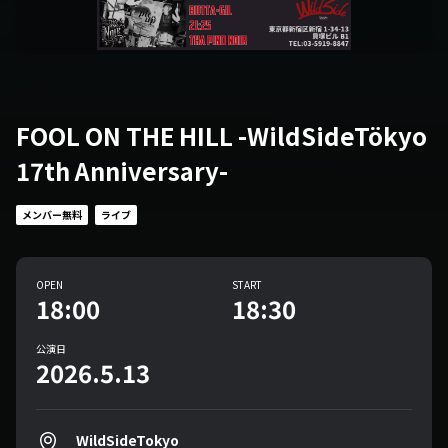
FOOL ON THE HILL -WildSideTökyo
17th Anniversary-
メンバー無料
ライブ
OPEN
START
18:00
18:30
公演日
2026.5.13
WildSideTokyo