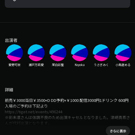
出演者
愛野可奈
瀬戸万莉愛
茉白彩聖
Koyoka
うさぎみく
小鳥遊める
詳細
前売￥3000当日￥3500+D DD予約+￥1000 配信3000円
1ドリンク 600円
入場のご予約は下記より
https://tiget.net/events/496244
※彩未凛さんは体調不良のため出演キャセルとなりました。津崎真希さ
んが代打出演となります。
さらに表示