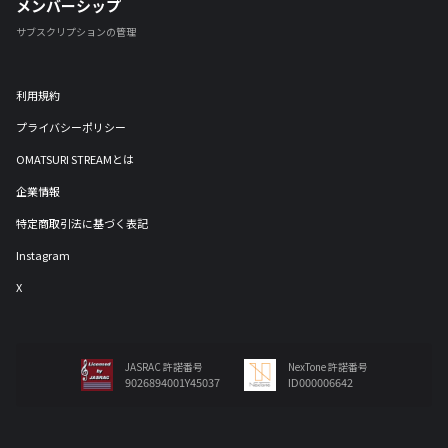
メンバーシップ
サブスクリプションの管理
利用規約
プライバシーポリシー
OMATSURI STREAMとは
企業情報
特定商取引法に基づく表記
Instagram
X
JASRAC 許諾番号
NexTone 許諾番号
9026894001Y45037
ID000006642